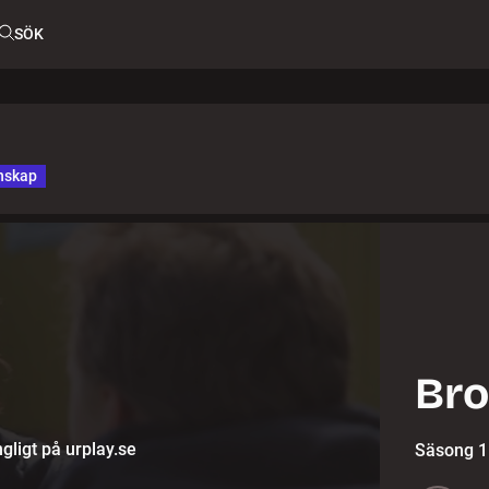
SÖK
nskap
Bro
gligt på urplay.se
Säsong 1