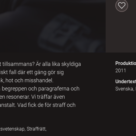
Produkti
 tillsammans? Är alla lika skyldiga
2011
iskt fall där ett gäng gör sig
ssak, hot och misshandel.
Undertex
a begreppen och paragraferna och
Svenska,
n resonerar. Vi träffar även
stalt. Vad fick de för straff och
tsvetenskap, Straffrätt,