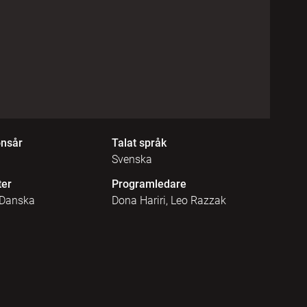
onsår
Talat språk
Svenska
ter
Programledare
 Danska
Dona Hariri, Leo Razzak