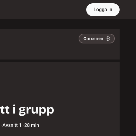
Logga in
Om serien
tt i grupp
·
Avsnitt 1
·
28 min