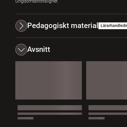
Ungdomsbrottslighet
Pedagogiskt material
Lärarhandledn
Avsnitt