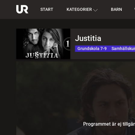
START
KATEGORIER
BARN
Justitia
Grundskola 7-9
Samhällsku
Programmet är ej tillgän