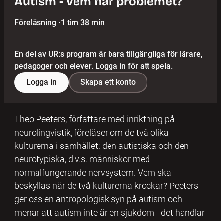
Autism - vem har problemet?
Föreläsning
·
1 tim 38 min
En del av UR:s program är bara tillgängliga för lärare,
pedagoger och elever. Logga in för att spela.
Logga in
Skapa ett konto
Theo Peeters, författare med inriktning på
neurolingvistik, föreläser om de två olika
kulturerna i samhället: den autistiska och den
neurotypiska, d.v.s. människor med
normalfungerande nervsystem. Vem ska
beskyllas när de två kulturerna krockar? Peeters
ger oss en antropologisk syn på autism och
menar att autism inte är en sjukdom - det handlar