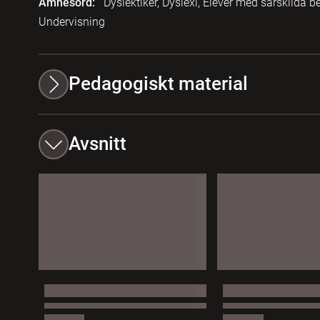
Ämnesord:
Dyslektiker, Dyslexi, Elever med särskilda b
Undervisning
Pedagogiskt material
Avsnitt