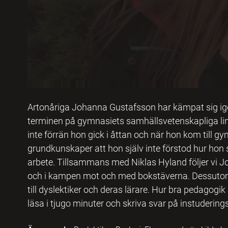
Artonåriga Johanna Gustafsson har kämpat sig ig
terminen på gymnasiets samhällsvetenskapliga lin
inte förrän hon gick i åttan och när hon kom till g
grundkunskaper att hon själv inte förstod hur hon sku
arbete. Tillsammans med Niklas Hyland följer vi 
och i kampen mot och med bokstäverna. Dessutom 
till dyslektiker och deras lärare. Hur bra pedagogik 
läsa i tjugo minuter och skriva svar på instuderings