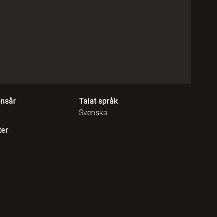
onsår
Talat språk
Svenska
ter