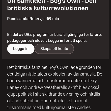
UR Samtiden - Boy's Own - Den
brittiska kulturrevolutionen
Panelsamtal/Intervju
·
59 min
En del av UR:s program är bara tillgängliga för lärare,
pedagoger och elever. Logga in för att spela.
Logga in
Skapa ett konto
Det brittiska fanzinet Boy's Own lade grunden för
det tidiga nittiotalets explosion av dansmusik. De
båda vännerna och musikproducenterna Terry
Farley och Andrew Weatheralls skrift blev också
djupt politisk i sitt skildrande av en ny och hittills
okänd subkultur. Här möts de i ett samtal
tillsammans med kulturjournalisten Andres