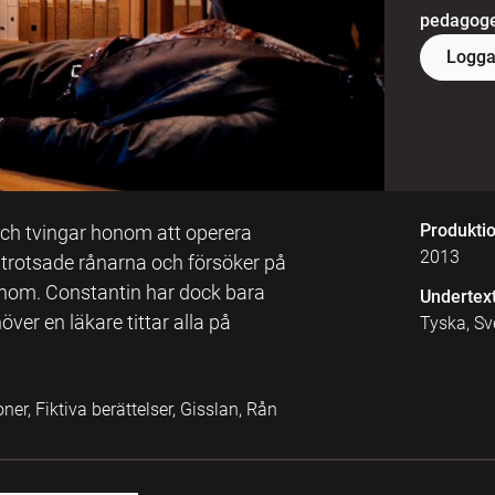
pedagoger
Logga
Produkti
och tvingar honom att operera
2013
 trotsade rånarna och försöker på
onom. Constantin har dock bara
Undertex
ver en läkare tittar alla på
Tyska, S
ner, Fiktiva berättelser, Gisslan, Rån