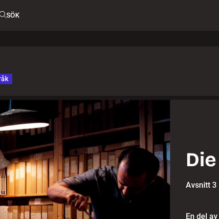
SÖK
råk
Die
Avsnitt 3
En del av