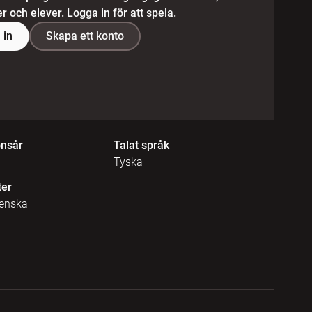
 och elever. Logga in för att spela.
 in
Skapa ett konto
onsår
Talat språk
Tyska
ter
venska