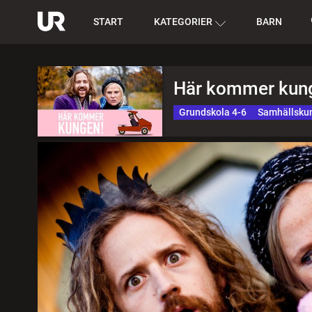
START
KATEGORIER
BARN
Här kommer kun
Grundskola 4-6
Samhällsku