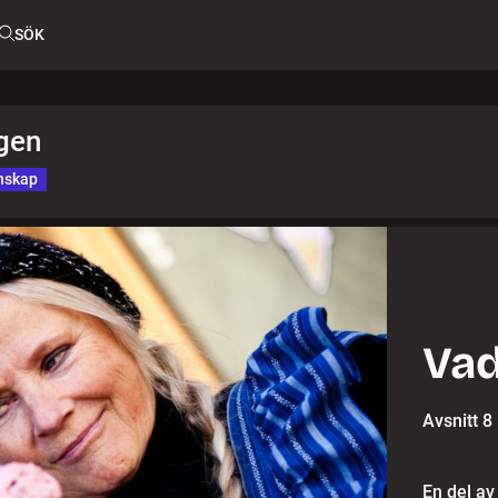
SÖK
gen
nskap
Vad
Avsnitt 8
En del av