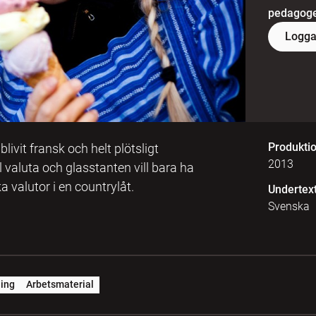
pedagoger
Logga
Produkti
livit fransk och helt plötsligt
2013
 valuta och glasstanten vill bara ha
 valutor i en countrylåt.
Undertex
Svenska
ing
Arbetsmaterial