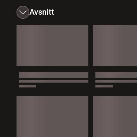
Avsnitt