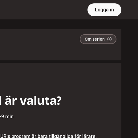
Logga in
Om serien
 är valuta?
·
9 min
 UR:s program är bara tillgängliga för lärare,