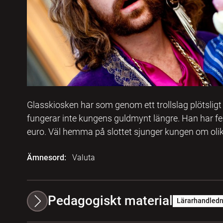
Glasskiosken har som genom ett trollslag plötsligt b
fungerar inte kungens guldmynt längre. Han har fel
euro. Väl hemma på slottet sjunger kungen om olika
Ämnesord:
Valuta
Pedagogiskt material
Lärarhandledn