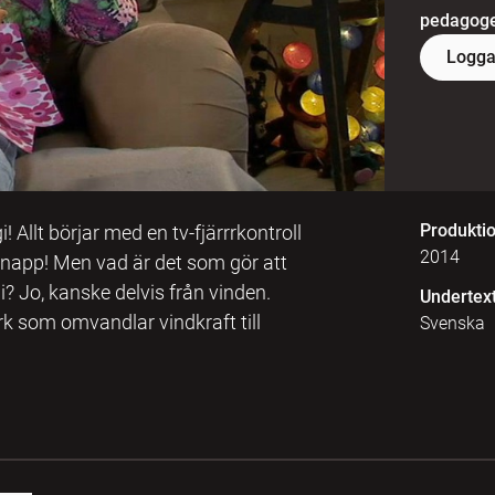
pedagoger
Logga
Produkti
! Allt börjar med en tv-fjärrrkontroll
2014
-knapp! Men vad är det som gör att
i? Jo, kanske delvis från vinden.
Undertex
erk som omvandlar vindkraft till
Svenska