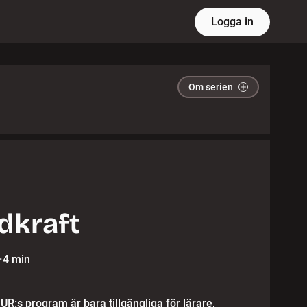
Logga in
Om serien
dkraft
·
4 min
 UR:s program är bara tillgängliga för lärare,