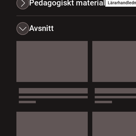
Pedagogiskt material
Lärarhandledn
Avsnitt