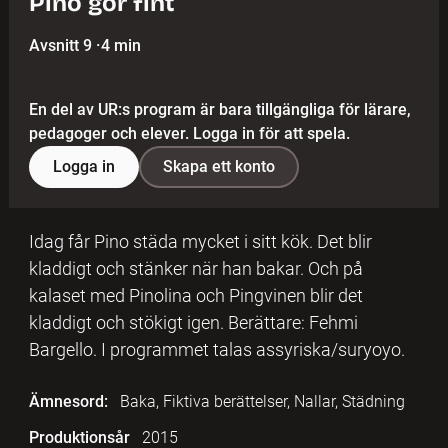
Pino gör fint
Avsnitt 9
·
4 min
En del av UR:s program är bara tillgängliga för lärare,
pedagoger och elever. Logga in för att spela.
Logga in
Skapa ett konto
Idag får Pino städa mycket i sitt kök. Det blir
kladdigt och stänker när han bakar. Och på
kalaset med Pinolina och Pingvinen blir det
kladdigt och stökigt igen. Berättare: Fehmi
Bargello. I programmet talas assyriska/suryoyo.
Ämnesord:
Baka, Fiktiva berättelser, Nallar, Städning
Produktionsår
2015