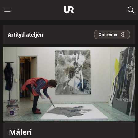
Artityd ateljén
Om serien
Måleri