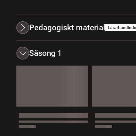
Pedagogiskt material
Lärarhandledn
Säsong 1