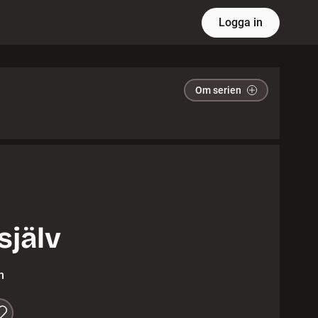
Logga in
Om serien
jälv
n