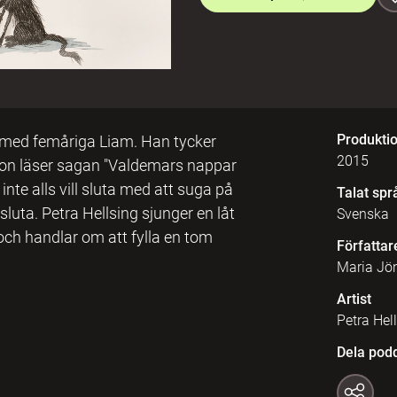
Produkti
r med femåriga Liam. Han tycker
2015
on läser sagan "Valdemars nappar
e alls vill sluta med att suga på
Talat spr
luta. Petra Hellsing sjunger en låt
Svenska
och handlar om att fylla en tom
Författar
Maria Jö
Artist
Petra Hel
Dela pod