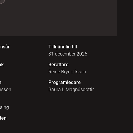
onsår
Tillgänglig till
31 december 2026
åk
Berättare
Reine Brynolfsson
e
Programledare
nsson
Baura L Magnúsdóttir
lsing
den