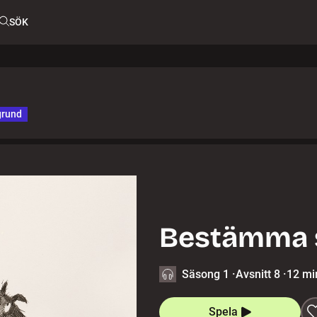
SÖK
grund
Bestämma s
Säsong 1
·
Avsnitt 8
·
12 mi
Spela