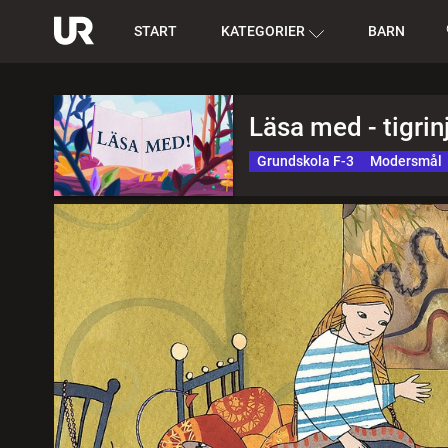
START
KATEGORIER
BARN
Läsa med - tigrin
Grundskola F-3
Modersmål