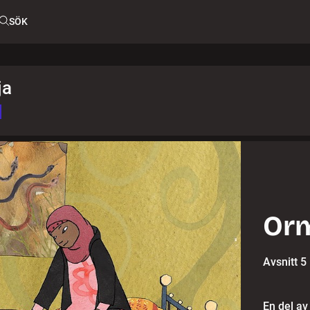
SÖK
ja
Orm
Avsnitt 5
En del av