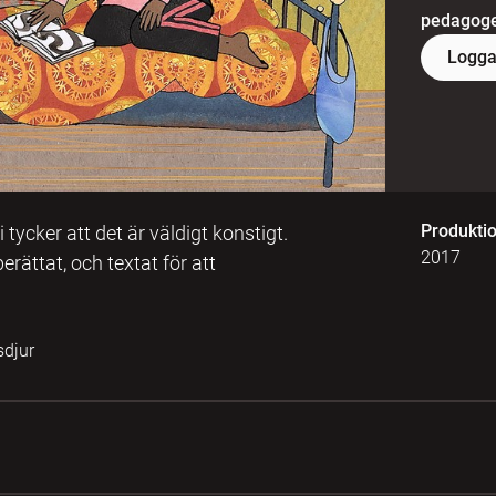
pedagoger
Logga
Produkti
cker att det är väldigt konstigt.
2017
ättat, och textat för att
sdjur