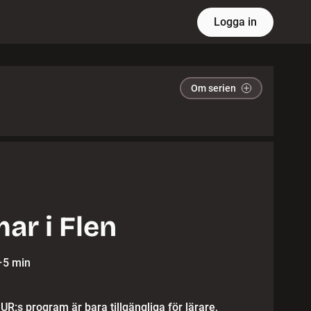
Logga in
Om serien
ar i Flen
·
5 min
 UR:s program är bara tillgängliga för lärare,