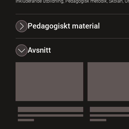
Inkluderande utbildning, Pedagogisk metodik, Skolan, U
Pedagogiskt material
Avsnitt