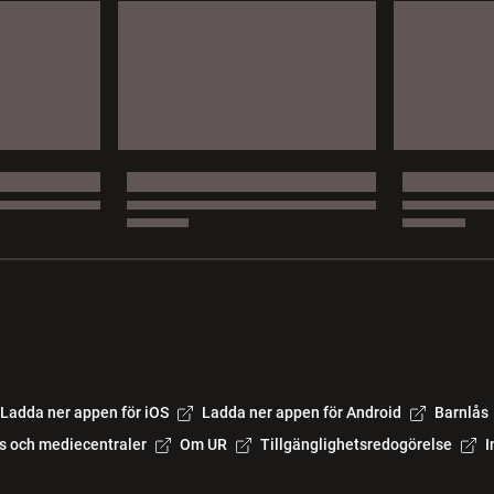
Ladda ner appen för iOS
Ladda ner appen för Android
Barnlås
s och mediecentraler
Om UR
Tillgänglighetsredogörelse
I