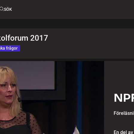
SÖK
kolforum 2017
ka frågor
NPF
Föreläsn
En del av