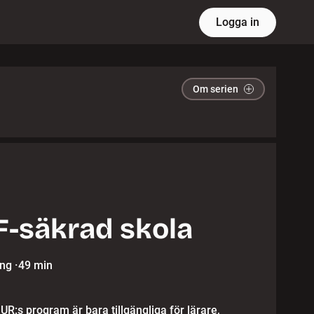
Logga in
Om serien
-säkrad skola
ing
·
49 min
 UR:s program är bara tillgängliga för lärare,