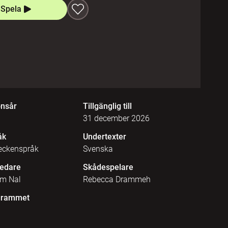
Spela
onsår
Tillgänglig till
31 december 2026
åk
Undertexter
eckenspråk
Svenska
edare
Skådespelare
im Nal
Rebecca Drammeh
grammet