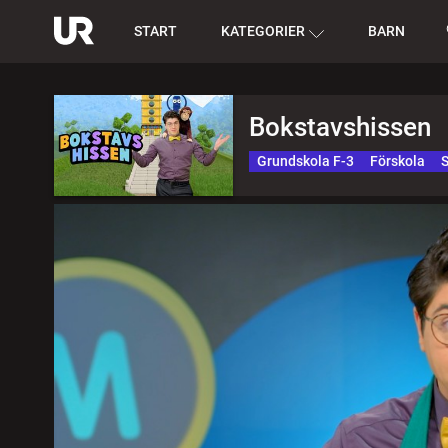
START
KATEGORIER
BARN
Bokstavshissen
Grundskola F-3
Förskola
S