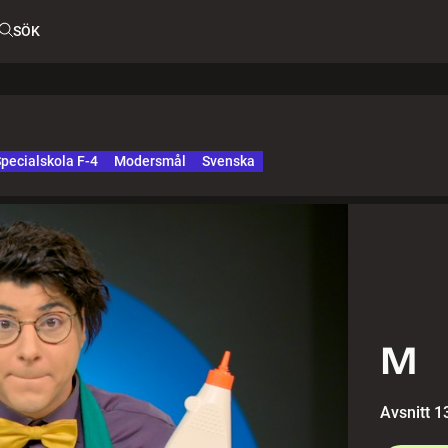
SÖK
pecialskola F-4
Modersmål
Svenska
M
Avsnitt 1