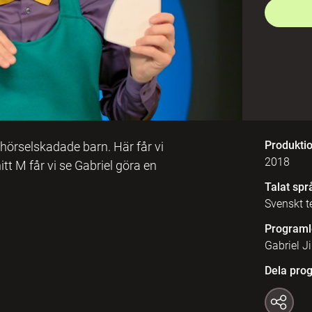
Produkti
 hörselskadade barn. Här får vi
2018
tt M får vi se Gabriel göra en
Talat spr
Svenskt t
Programl
Gabriel J
Dela pro