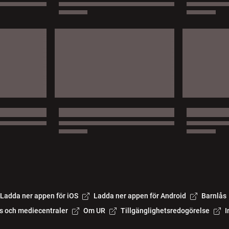
Ladda ner appen för iOS
Ladda ner appen för Android
Barnlås
s och mediecentraler
Om UR
Tillgänglighetsredogörelse
I