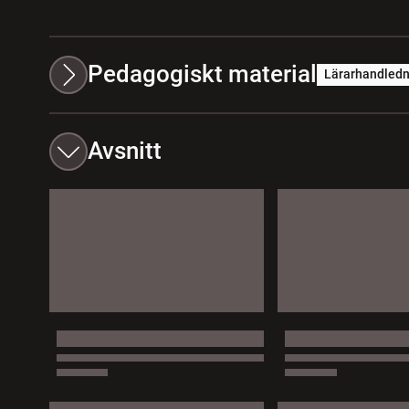
Pedagogiskt material
Lärarhandledn
Avsnitt