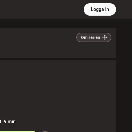
Logga in
Om serien
3
·
9 min