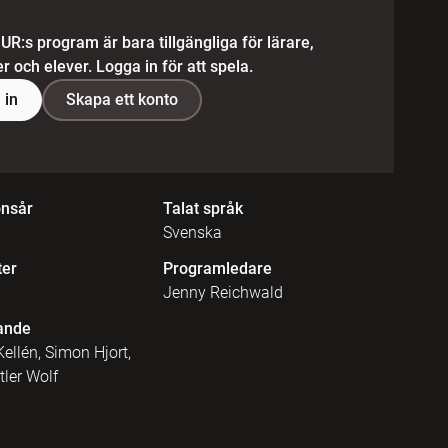
 UR:s program är bara tillgängliga för lärare,
 och elever. Logga in för att spela.
 in
Skapa ett konto
onsår
Talat språk
Svenska
ter
Programledare
Jenny Reichwald
ande
ellén, Simon Hjort,
ler Wolf