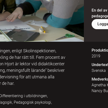
En del av
pedagoger
Logga
Produkti
gen, enligt Skolinspektionen,
2019
ing de har rätt till. Fem procent av
 Hjort är lektor vid didaktikcenter
Undertex
ng, meningsfullt lärande" beskriver
Svenska
ervisning för att utmana alla
Medverk
r de har.
Agnetha K
Nancy But
fferentiering i utbildningen,
dagogik, Pedagogisk psykologi,