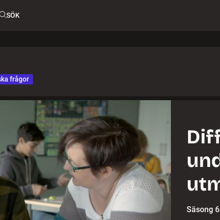
SÖK
ka frågor
Dif
und
utm
Säsong 6