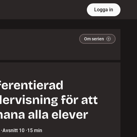
Logga in
Om serien
ferentierad
ervisning för att
ana alla elever
·
Avsnitt 10
·
15 min