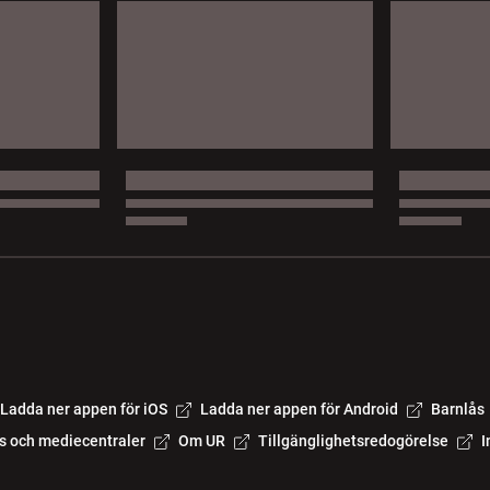
Ladda ner appen för iOS
Ladda ner appen för Android
Barnlås
s och mediecentraler
Om UR
Tillgänglighetsredogörelse
I