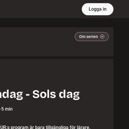
Logga in
Om serien
dag - Sols dag
·
5 min
 UR:s program är bara tillgängliga för lärare,