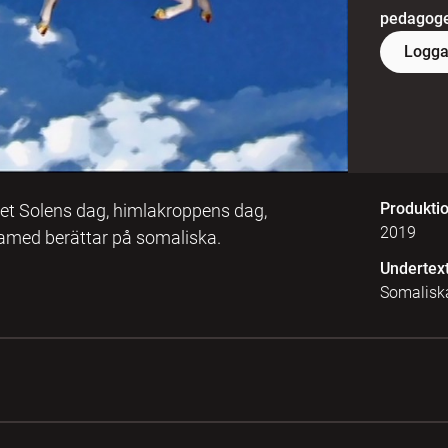
pedagoger
Logga
Produkti
det Solens dag, himlakroppens dag,
2019
med berättar på somaliska.
Undertex
Somalisk