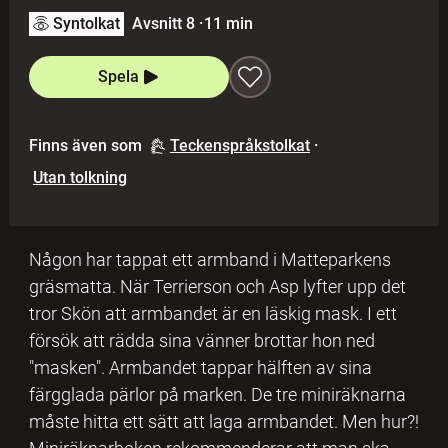
Syntolkat
Avsnitt 8
·
11 min
Spela
Finns även som
Teckenspråkstolkat
·
Utan tolkning
Någon har tappat ett armband i Matteparkens
gräsmatta. När Terrierson och Asp lyfter upp det
tror Skön att armbandet är en läskig mask. I ett
försök att rädda sina vänner brottar hon ned
"masken". Armbandet tappar hälften av sina
färgglada pärlor på marken. De tre miniräknarna
måste hitta ett sätt att laga armbandet. Men hur?!