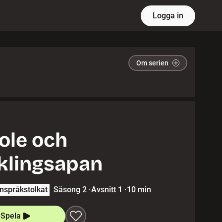
Logga in
Om serien
ole och
klingsapan
nspråkstolkat
Säsong 2
·
Avsnitt 1
·
10 min
Spela