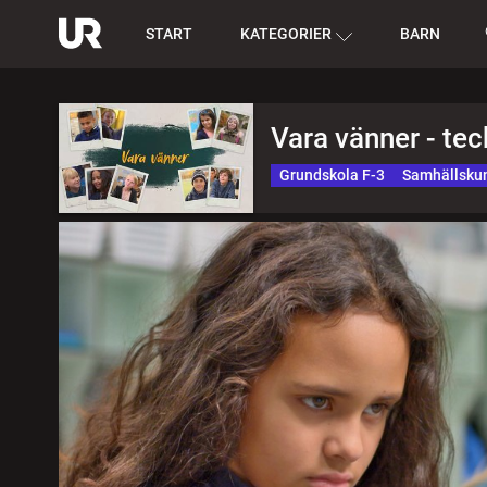
START
KATEGORIER
BARN
Vara vänner - te
Grundskola F-3
Samhällsku