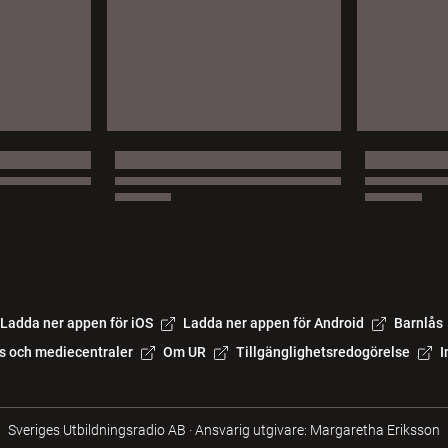
Ladda ner appen för iOS
Ladda ner appen för Android
Barnlås
s och mediecentraler
Om UR
Tillgänglighetsredogörelse
I
Sveriges Utbildningsradio AB
·
Ansvarig utgivare: Margaretha Eriksson