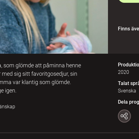
Finns äv
Produkti
ma, som glömde att påminna henne
2020
med sig sitt favoritgosedjur, sin
amma var klantig som glömde.
Talat spr
e igen.
Svenska
Dela pro
 Vänskap