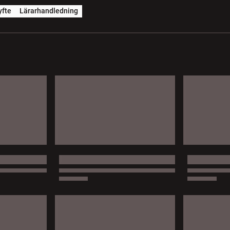
yfte
Lärarhandledning