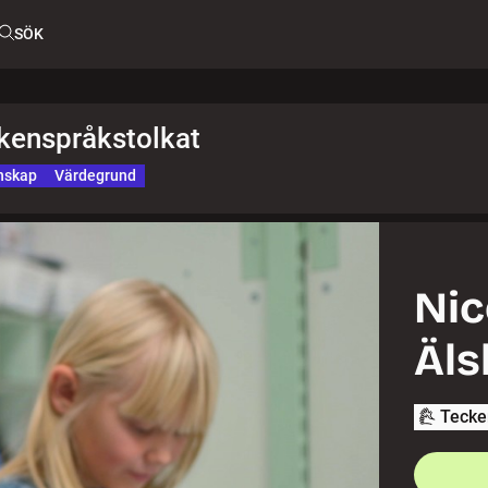
SÖK
ckenspråkstolkat
nskap
Värdegrund
Nic
Äls
Tecke