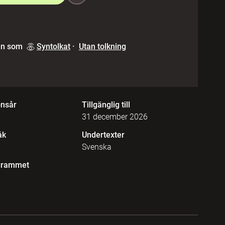
en som
Syntolkat
·
Utan tolkning
onsår
Tillgänglig till
31 december 2026
åk
Undertexter
Svenska
grammet