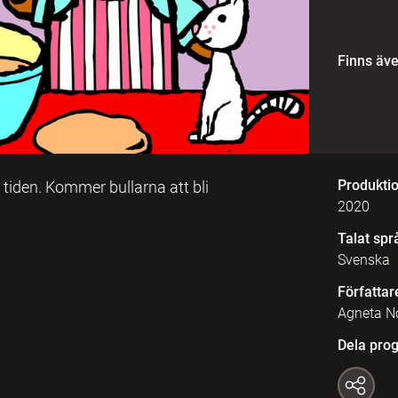
Finns äv
Produkti
 tiden. Kommer bullarna att bli
2020
Talat spr
Svenska
Författar
Agneta No
Dela pro