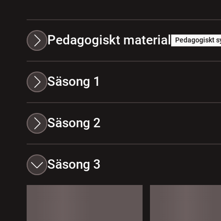
Pedagogiskt material
Pedagogiskt s
Säsong 1
Säsong 2
Säsong 3