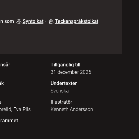
en som
Syntolkat
·
Teckenspråkstolkat
onsår
Tillgänglig till
31 december 2026
åk
Undertexter
Svenska
e
Illustratör
relid, Eva Pils
Kenneth Andersson
grammet