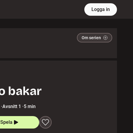
Logga in
Om serien
o bakar
·
Avsnitt 1
·
5 min
Spela