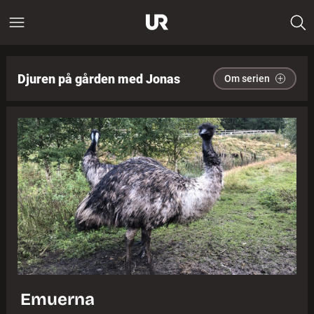
Djuren på gården med Jonas
Om serien
Emuerna