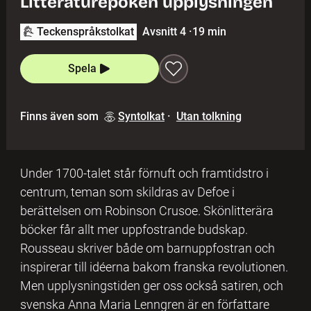
Litteraturepoken upplysningen
Teckenspråkstolkat
Avsnitt 4
·
19 min
Spela
Finns även som
Syntolkat
·
Utan tolkning
Under 1700-talet står förnuft och framtidstro i
centrum, teman som skildras av Defoe i
berättelsen om Robinson Crusoe. Skönlitterära
böcker får allt mer uppfostrande budskap.
Rousseau skriver både om barnuppfostran och
inspirerar till idéerna bakom franska revolutionen.
Men upplysningstiden ger oss också satiren, och
svenska Anna Maria Lenngren är en författare