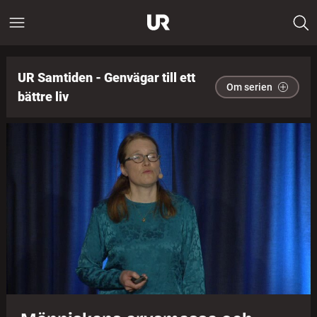
UR Samtiden - Genvägar till ett
Om serien
bättre liv