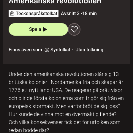
Amerikanska revolutionen
Teckenspråkstolkat
Avsnitt 3
·
18 min
Spela
Finns även som
Syntolkat
·
Utan tolkning
Under den amerikanska revolutionen slår sig 13
brittiska kolonier i Nordamerika fria och skapar år
1776 ett nytt land: USA. De reagerar på orättvisor
och blir de första kolonierna som frigör sig från en
europeisk stormakt. Men varför bröt de sig loss?
Hur kunde de vinna mot en övermäktig fiende?
Och vilka konsekvenser fick det för urfolken som
redan bodde där?