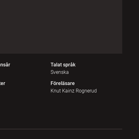
onsår
Talat språk
Svenska
ter
Föreläsare
Knut Kainz Rognerud