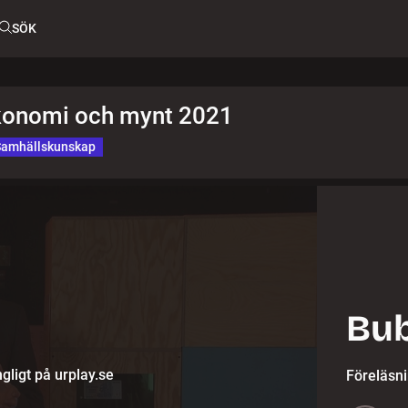
SÖK
konomi och mynt 2021
Samhällskunskap
Bu
gligt på urplay.se
Föreläsn