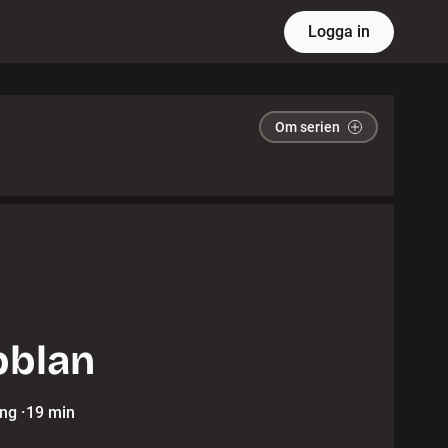
Logga in
Om serien
bblan
ing
·
19 min