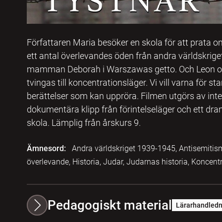
Författaren Maria besöker en skola för att prata om
ett antal överlevandes öden från andra världskrige
mamman Deborah i Warszawas getto. Och Leon och
tvingas till koncentrationsläger. Vi vill varna för st
berättelser som kan uppröra. Filmen utgörs av int
dokumentära klipp från förintelseläger och ett dra
skola. Lämplig från årskurs 9.
Ämnesord:
Andra världskriget 1939-1945, Antisemitism,
överlevande, Historia, Judar, Judarnas historia, Koncent
Pedagogiskt material
Lärarhandledn