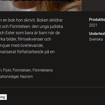
Produkti
 en bok hon skrivit. Boken skildrar
2021
t och Förintelsen: den unga judiska
 Ester som bara är barn när de
Undertex
arka bilder, filmsekvenser och
Svenska
ervjuer med överlevande,
matiserat författarbesök på en
 Flykt, Förintelsen, Förintelsens
rationsläger, Nazism
ing