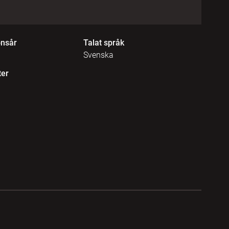
onsår
Talat språk
Svenska
ter