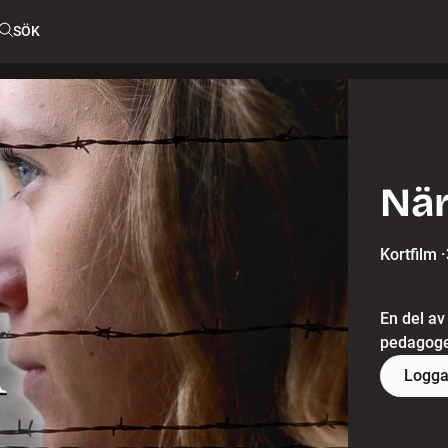
SÖK
När
Kortfilm
·
En del av
pedagoger
Logga