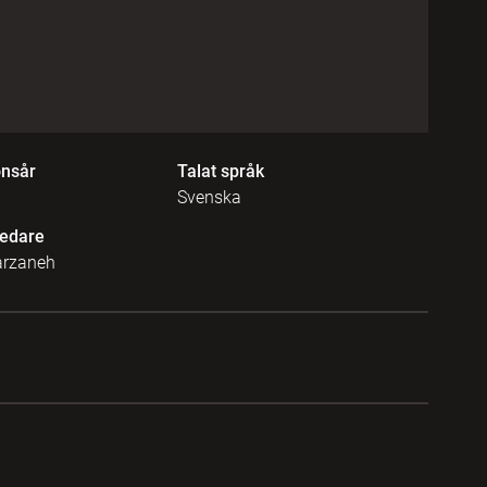
onsår
Talat språk
Svenska
edare
arzaneh