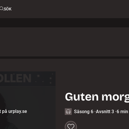
SÖK
Guten mor
t på urplay.se
Säsong 6
·
Avsnitt 3
·
6 min