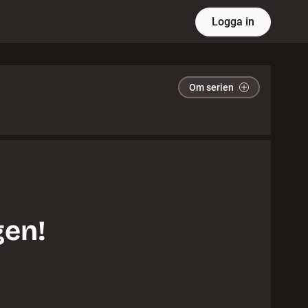
Logga in
Om serien
gen!