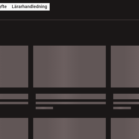
yfte
Lärarhandledning