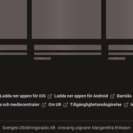
Ladda ner appen för iOS
Ladda ner appen för Android
Barnlås
s och mediecentraler
Om UR
Tillgänglighetsredogörelse
I
Sveriges Utbildningsradio AB
·
Ansvarig utgivare: Margaretha Eriksson