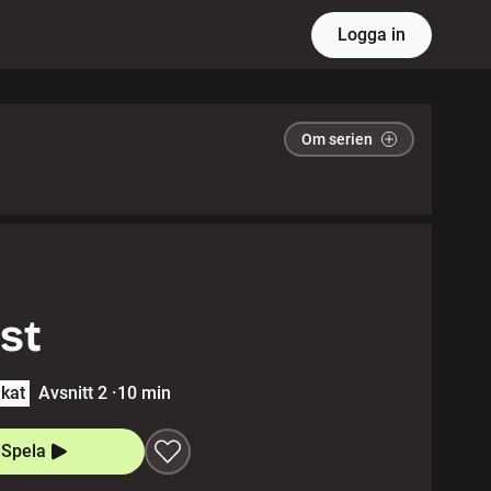
Logga in
Om serien
st
lkat
Avsnitt 2
·
10 min
Spela