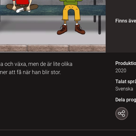
Finns äv
Produkti
ma och växa, men de är lite olika
2020
r att få när han blir stor.
Talat spr
Svenska
Dela pro