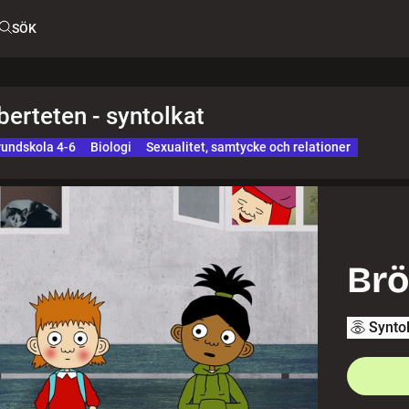
SÖK
uberteten - syntolkat
undskola 4-6
Biologi
Sexualitet, samtycke och relationer
Brö
Synto