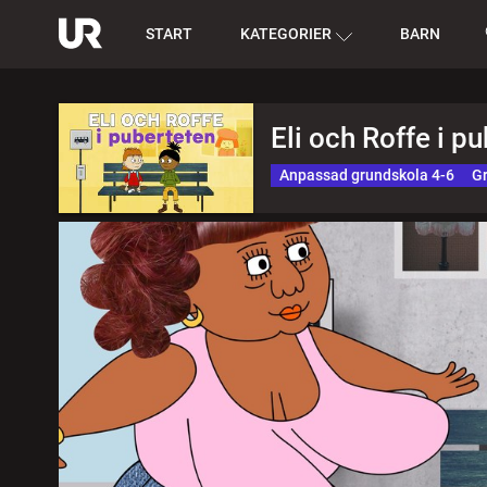
START
KATEGORIER
BARN
Eli och Roffe i p
Anpassad grundskola 4-6
Gr