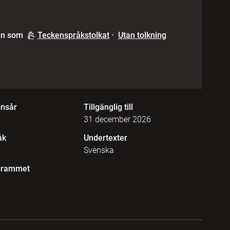
en som
Teckenspråkstolkat
·
Utan tolkning
onsår
Tillgänglig till
31 december 2026
åk
Undertexter
Svenska
grammet