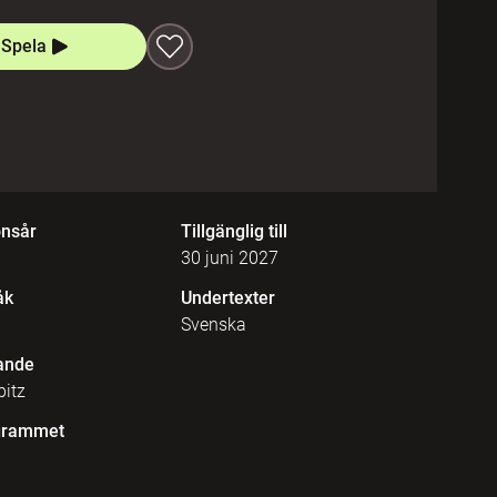
Spela
onsår
Tillgänglig till
30 juni 2027
åk
Undertexter
Svenska
ande
itz
grammet