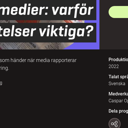
Produkti
som händer när media rapporterar
2022
ring.
Talat spr
ng
Svenska
Medverk
Caspar Op
Dela pro