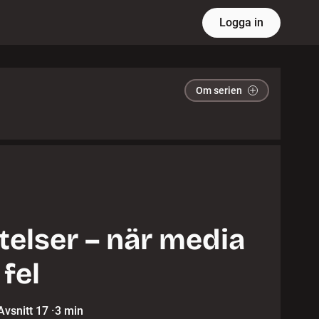
Logga in
Om serien
telser – när media
 fel
Avsnitt 17
·
3 min