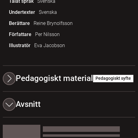
Talat språk
Svenska
Undertexter
Svenska
Berättare
Reine Brynolfsson
Författare
Per Nilsson
Illustratör
Eva Jacobson
Pedagogiskt material
Pedagogiskt syfte
Avsnitt