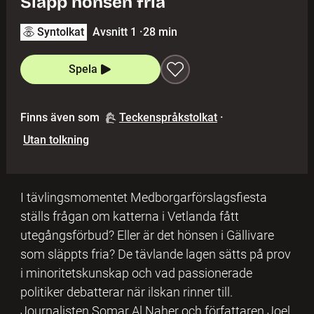
Släpp hönsen fria
Syntolkat
Avsnitt 1
·
28 min
Spela
Finns även som
Teckenspråkstolkat
·
Utan tolkning
I tävlingsmomentet Medborgarförslagsfiesta
ställs frågan om katterna i Vetlanda fått
utegångsförbud? Eller är det hönsen i Gällivare
som släppts fria? De tävlande lagen sätts på prov
i minoritetskunskap och vad passionerade
politiker debatterar när ilskan rinner till.
Journalisten Somar Al Naher och författaren Joel