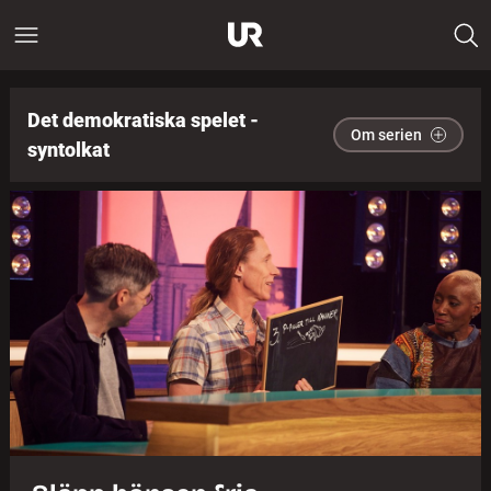
Det demokratiska spelet -
Om serien
syntolkat