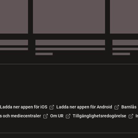
Ladda ner appen för iOS
Ladda ner appen för Android
Barnlås
s och mediecentraler
Om UR
Tillgänglighetsredogörelse
I