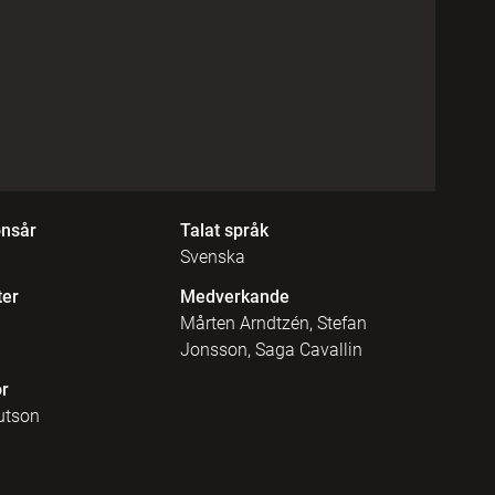
onsår
Talat språk
Svenska
ter
Medverkande
Mårten Arndtzén, Stefan
Jonsson, Saga Cavallin
r
utson