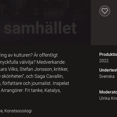
Produkti
ring av kulturen? Är offentligt
2022
nyckfulla välvilja? Medverkande:
rs Vilks, Stefan Jonsson, kritiker,
Undertex
de skönheten”, och Saga Cavallin,
Svenska
författare och journalist. Inspelat
rangörer: Fri tanke, Katalys,
Moderato
Ulrika Kn
le, Konstsociologi