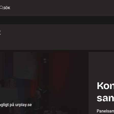
SÖK
2
Kon
sam
gligt på urplay.se
Panelsamt