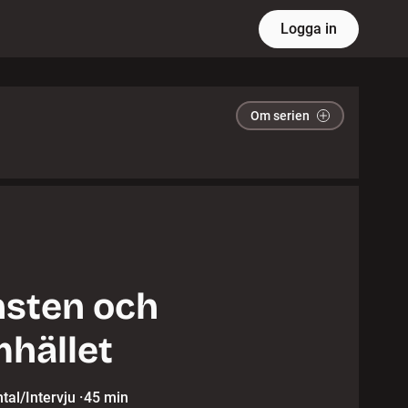
Logga in
Om serien
sten och
hället
al/Intervju
·
45 min