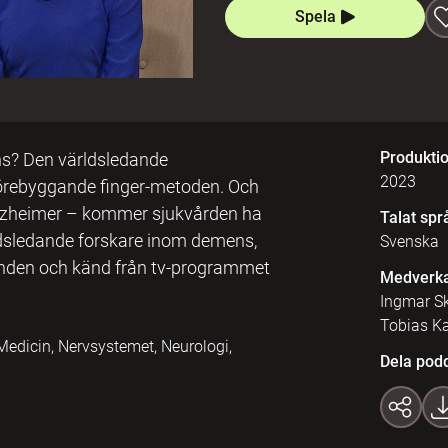
Spela
Produkti
ns? Den världsledande
2023
förebyggande finger-metoden. Och
Alzheimer – kommer sjukvården ha
Talat spr
rldsledande forskare inom demens,
Svenska
onden och känd från tv-programmet
Medverk
Ingmar Sk
Tobias K
Medicin, Nervsystemet, Neurologi,
Dela pod