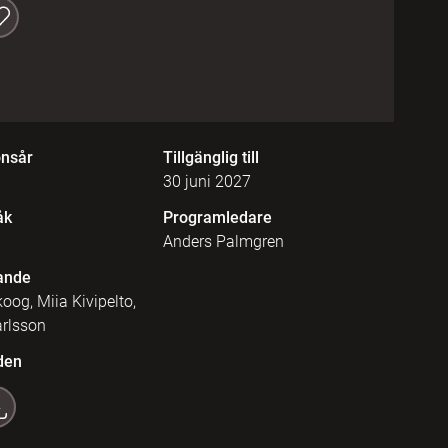
onsår
Tillgänglig till
30 juni 2027
åk
Programledare
Anders Palmgren
ande
oog, Miia Kivipelto,
arlsson
den