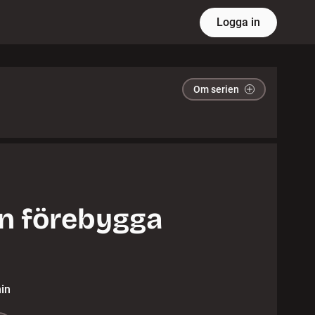
Logga in
Om serien
n förebygga
in