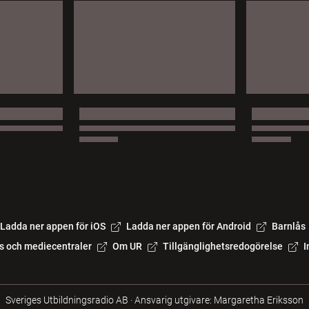
Ladda ner appen för iOS
Ladda ner appen för Android
Barnlås
s och mediecentraler
Om UR
Tillgänglighetsredogörelse
I
Sveriges Utbildningsradio AB
·
Ansvarig utgivare: Margaretha Eriksson