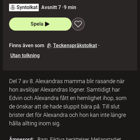
Syntolkat
Avsnitt 7
·
9 min
Spela
Finns även som
Teckenspråkstolkat
·
Utan tolkning
Del 7 av 8. Alexandras mamma blir rasande när
hon avslöjar Alexandras lögner. Samtidigt har
Edvin och Alexandra fått en hemlighet ihop, som
de önskar att de hade sluppit bära på. Till slut
brister det för Alexandra och hon kan inte längre
hålla allting inom sig.
Ämnesord:
Barn, Fiktiva berättelser, Mellanstadiet,