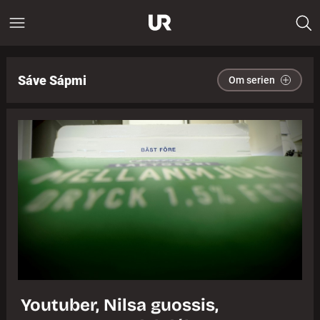
Sáve Sápmi
Om serien
Youtuber, Nilsa guossis,