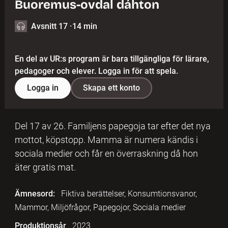
Buoremus-ovdal dáhton
Avsnitt 17
·
14 min
En del av UR:s program är bara tillgängliga för lärare,
pedagoger och elever. Logga in för att spela.
Logga in
Skapa ett konto
Del 17 av 26. Familjens papegoja tar efter det nya
mottot, köpstopp. Mamma är numera kändis i
sociala medier och får en överraskning då hon
äter gratis mat.
Ämnesord:
Fiktiva berättelser, Konsumtionsvanor,
Mammor, Miljöfrågor, Papegojor, Sociala medier
Produktionsår
2023