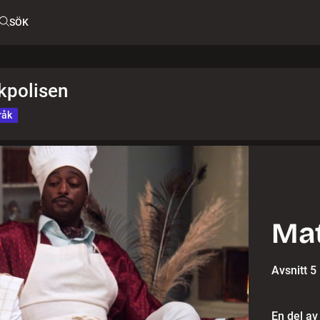
SÖK
kpolisen
råk
Ma
Avsnitt 5
En del av