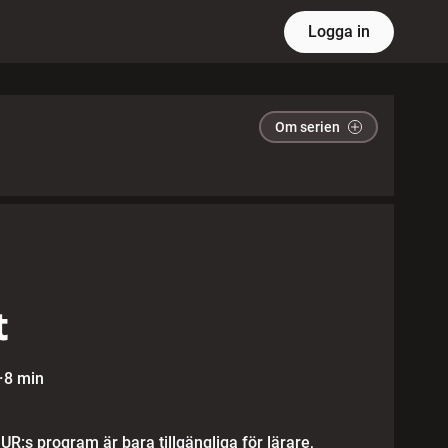
Logga in
Om serien
t
·
8 min
 UR:s program är bara tillgängliga för lärare,