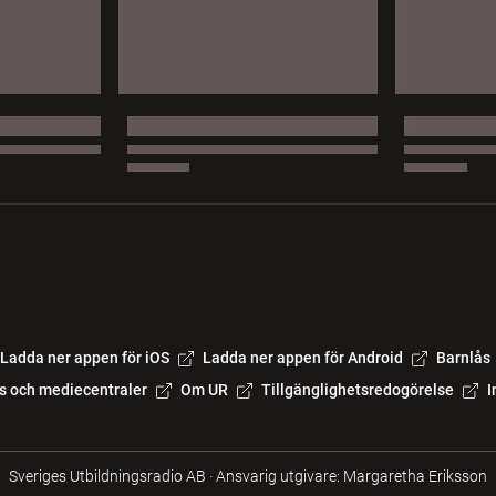
Ladda ner appen för iOS
Ladda ner appen för Android
Barnlås
s och mediecentraler
Om UR
Tillgänglighetsredogörelse
I
Sveriges Utbildningsradio AB
·
Ansvarig utgivare: Margaretha Eriksson