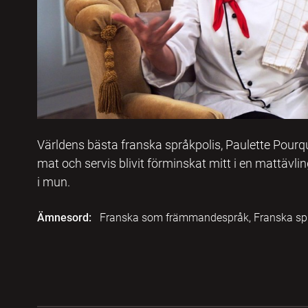
Världens bästa franska språkpolis, Paulette Pourquoi 
mat och servis blivit förminskat mitt i en mattävling
i mun.
Ämnesord:
Franska som främmandespråk, Franska spr