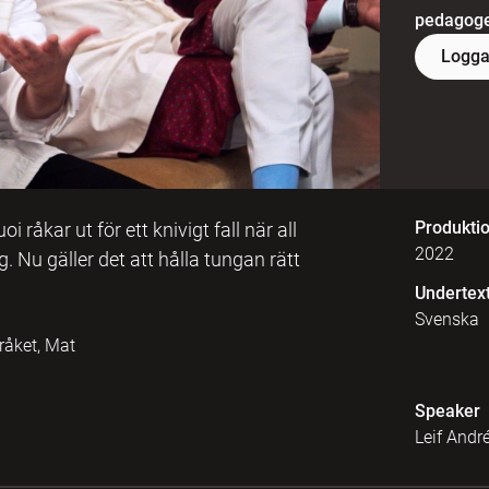
pedagoger
Logga
Produkti
råkar ut för ett knivigt fall när all
2022
. Nu gäller det att hålla tungan rätt
Undertex
Svenska
åket, Mat
Speaker
Leif Andr