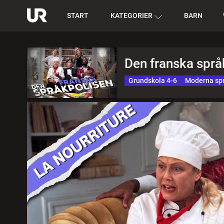
START
KATEGORIER
BARN
Den franska språ
Grundskola 4-6
Moderna sp