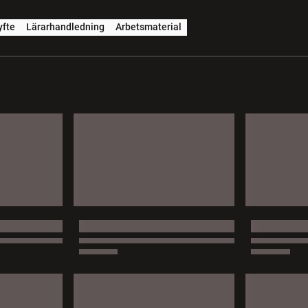
yfte
Lärarhandledning
Arbetsmaterial