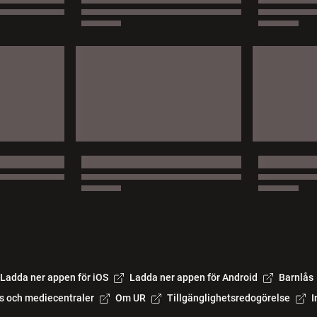
Ladda ner appen för iOS
Ladda ner appen för Android
Barnlås
s och mediecentraler
Om UR
Tillgänglighetsredogörelse
I