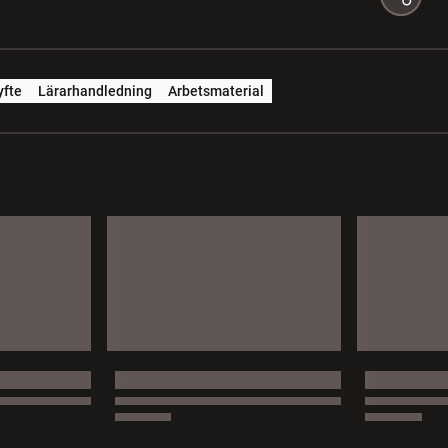
yfte
Lärarhandledning
Arbetsmaterial