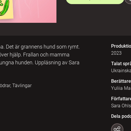
Produkti
tna. Det är grannens hund som rymt.
2023
höver hjälp. Frallan och mamma
prungna hunden. Uppläsning av Sara
Talat spr
Ukrainsk
Berättare
drar, Tävlingar
Yuliia M
Författar
Sara Ohl
Dela pod