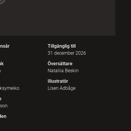
onsår
Tillgänglig till
31 december 2026
åk
Översättare
a
Nataliia Beskin
Illustratör
aksymeiko
Lisen Adbåge
e
sson
den