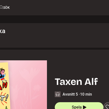
SÖK
ka
Taxen Alf
Avsnitt 5
·
10 min
Spela