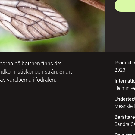
Produkti
narna på bottnen finns det
2023
dkorn, stickor och strån. Snart
av varelserna i fodralen.
Internatio
Helmin v
Undertex
Meänkieli
Berättare
Sandra Sä