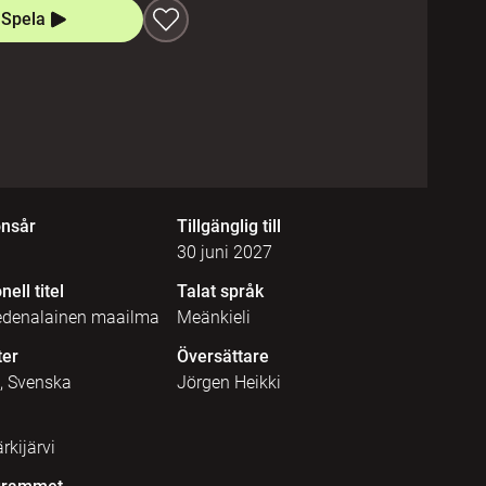
Spela
onsår
Tillgänglig till
30 juni 2027
nell titel
Talat språk
edenalainen maailma
Meänkieli
ter
Översättare
, Svenska
Jörgen Heikki
rkijärvi