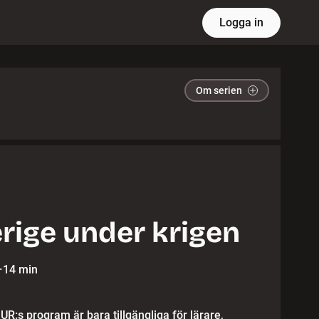
Logga in
Om serien
rige under krigen
·
14 min
 UR:s program är bara tillgängliga för lärare,