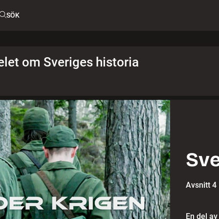
SÖK
elet om Sveriges historia
Sve
Avsnitt 4
En del av