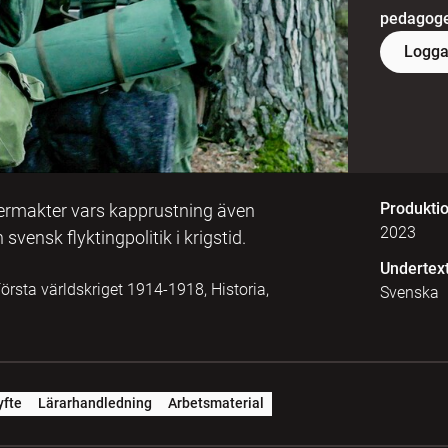
pedagoger
Logga
Produkti
permakter vars kapprustning även
2023
vensk flyktingpolitik i krigstid.
Undertex
örsta världskriget 1914-1918, Historia,
Svenska
yfte
Lärarhandledning
Arbetsmaterial