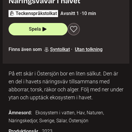
Näringsvävar i havet
Teckenspråkstolkat
Avsnitt 1
·
10 min
Spela
Finns även som
Syntolkat
·
Utan tolkning
På ett skär i Östersjön bor en liten sälkut. Den är
en del i havets näringsväv tillsammans med
abborrar, torsk, räkor och alger. Följ med ner under
ytan och upptäck ekosystem i havet.
Ämnesord:
Ekosystem i vatten, Hav, Naturen,
Näringskedjor, Sverige, Sälar, Östersjön
Produktionsår
2023