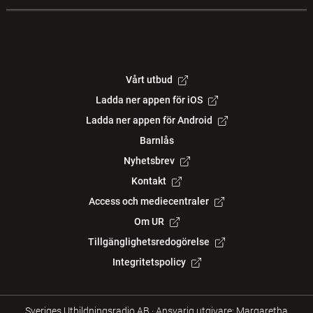
Vårt utbud
Ladda ner appen för iOS
Ladda ner appen för Android
Barnlås
Nyhetsbrev
Kontakt
Access och mediecentraler
Om UR
Tillgänglighetsredogörelse
Integritetspolicy
Sveriges Utbildningsradio AB
·
Ansvarig utgivare: Margaretha