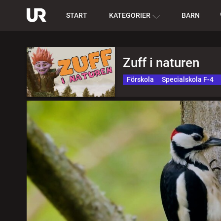
START
KATEGORIER
BARN
Zuff i naturen
Förskola
Specialskola F-4