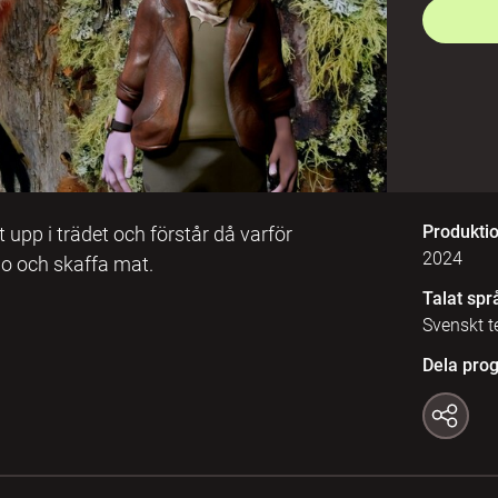
Produkti
upp i trädet och förstår då varför
2024
 bo och skaffa mat.
Talat spr
Svenskt t
Dela pro