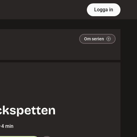
Logga in
Om serien
kspetten
·
4 min