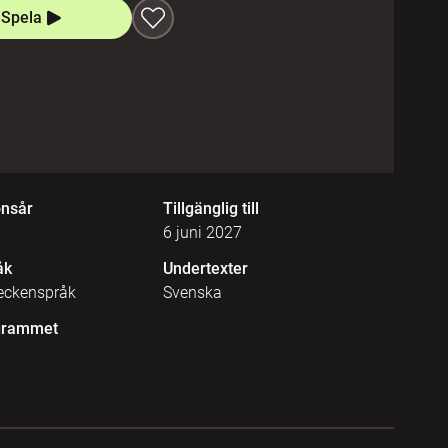
Spela
onsår
Tillgänglig till
6 juni 2027
åk
Undertexter
eckenspråk
Svenska
grammet