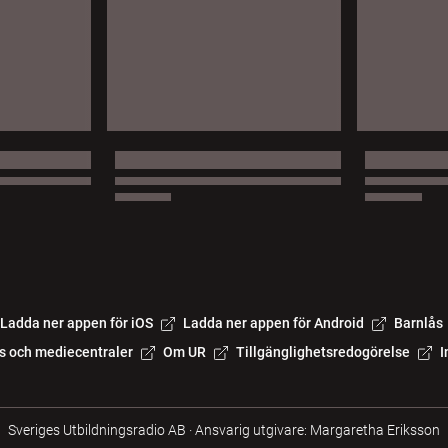
Ladda ner appen för iOS
Ladda ner appen för Android
Barnlås
s och mediecentraler
Om UR
Tillgänglighetsredogörelse
I
Sveriges Utbildningsradio AB
·
Ansvarig utgivare: Margaretha Eriksson