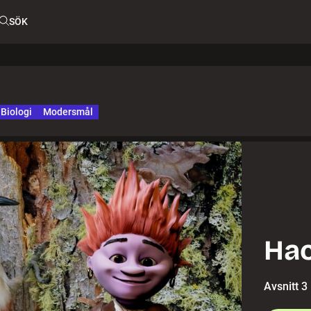
SÖK
Biologi
Modersmål
Hac
Avsnitt 3