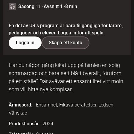
Säsong 11
·
Avsnitt 1
·
8 min
En del av UR:s program är bara tillgängliga för lärare,
pedagoger och elever. Logga in för att spela.
Logga in
Skapa ett konto
Har du någon gång kikat upp på himlen en solig
sommardag och bara sett blått överallt, förutom
på ett ställe? Där svävar ett ensamt litet vitt moln
som vill hitta nya kompisar.
Ämnesord:
Ensamhet, Fiktiva berättelser, Ledsen,
Vänskap
Produktionsår
2024