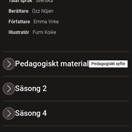
Talat språk
Svenska
Berättare
Özz Nûjen
Författare
Emma Virke
Illustratör
Fumi Koike
Pedagogiskt material
Pedagogiskt syfte
Säsong 2
Säsong 4