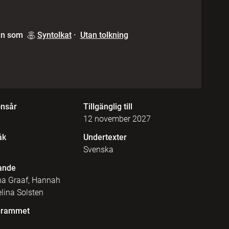
en som
Syntolkat
·
Utan tolkning
onsår
Tillgänglig till
12 november 2027
åk
Undertexter
Svenska
ande
a Graaf, Hannah
elina Solsten
grammet