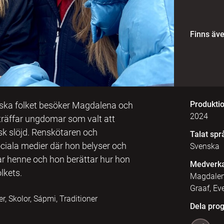
Finns äv
Produkti
miska folket besöker Magdalena och
2024
träffar ungdomar som valt att
k slöjd. Renskötaren och
Talat spr
ociala medier där hon belyser och
Svenska
ar henne och hon berättar hur hon
Medverk
lkets.
Magdalen
Graaf, Ev
r, Skolor, Sápmi, Traditioner
Dela pro