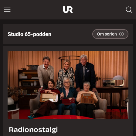
Studio 65-podden
Om serien
Radionostalgi