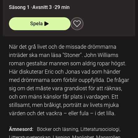
Säsong 1
·
Avsnitt 3
·
29 min
Spela
När det grå livet och de missade drömmarna
inträder ska man läsa "Stoner". John Williams
roman gestaltar mannen som aldrig ropar högst.
Här diskuterar Eric och Jonas vad som händer
med drömmarna som förblir ouppfyllda. De frågar
sig om det måste vara grandiost för att räknas,
och om mäns känslor får plats i vardagen. Ett
stillsamt, men bråkigt, porträtt av livets mjuka
värden och det vackra – eller fula – i det lilla.
Ämnesord:
Böcker och läsning, Litteratursociologi,
Litteraturvetenskap, Läsning, Manlighet, Mansrollen,