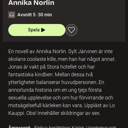
Annika Norlin
Avsnitt 5
·
30 min
Spela
En novell av Annika Norlin. Sylt Järvinen är inte
skolans coolaste kille, men han har något annat.
Jonas är vakt på Stora hotellet och har
fantastiska kindben. Mellan dessa två
ytterligheter balanserar huvudpersonen. En
annorlunda historia om en ung tjejs första
sexuella upplevelse och om hur förvirrande och
motsägelsefull kärleken kan vara. Uppläst av Lo
Kauppi. Obs! Innehåller skildringar av sex.
Ämnesord:
Fiktiva berättelser, Kärlek, Ungdomar och