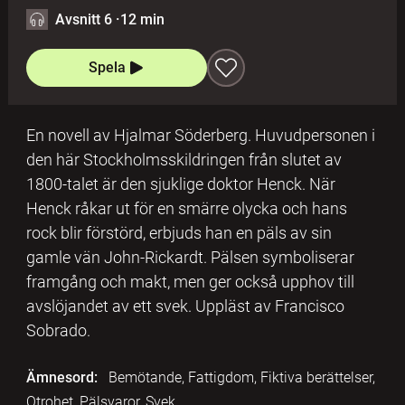
Avsnitt 6
·
12 min
Spela
En novell av Hjalmar Söderberg. Huvudpersonen i
den här Stockholmsskildringen från slutet av
1800-talet är den sjuklige doktor Henck. När
Henck råkar ut för en smärre olycka och hans
rock blir förstörd, erbjuds han en päls av sin
gamle vän John-Rickardt. Pälsen symboliserar
framgång och makt, men ger också upphov till
avslöjandet av ett svek. Uppläst av Francisco
Sobrado.
Ämnesord:
Bemötande, Fattigdom, Fiktiva berättelser,
Otrohet, Pälsvaror, Svek