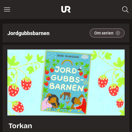
Jordgubbsbarnen
Om serien
Torkan