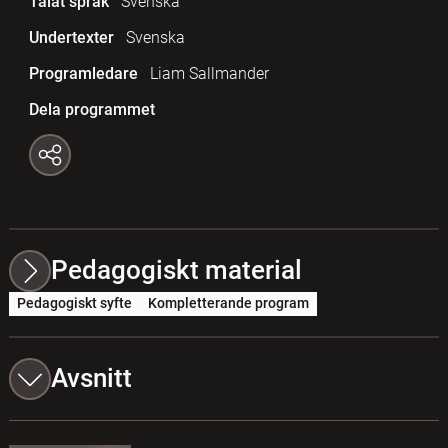
Talat språk
Svenska
Undertexter
Svenska
Programledare
Liam Sallmander
Dela programmet
Pedagogiskt material
Pedagogiskt syfte
Kompletterande program
Avsnitt