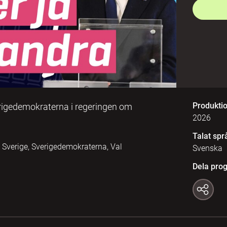
Produkti
verigedemokraterna i regeringen om
2026
Talat spr
r, Sverige, Sverigedemokraterna, Val
Svenska
Dela pro