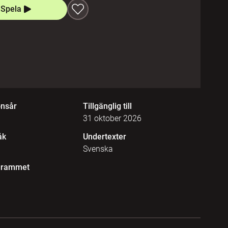
Spela
onsår
Tillgänglig till
31 oktober 2026
åk
Undertexter
Svenska
grammet