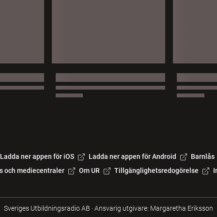
Ladda ner appen för iOS
Ladda ner appen för Android
Barnlås
s och mediecentraler
Om UR
Tillgänglighetsredogörelse
I
Sveriges Utbildningsradio AB
·
Ansvarig utgivare: Margaretha Eriksson