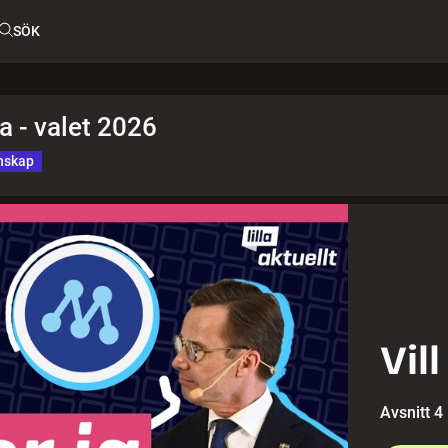
SÖK
la - valet 2026
nskap
Vil
Avsnitt 4