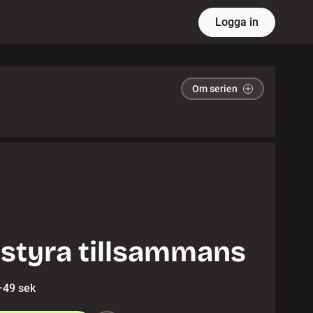
Logga in
Om serien
l styra tillsammans
·
49 sek