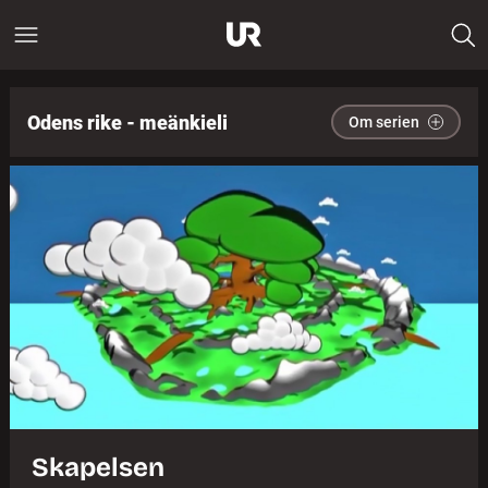
Odens rike - meänkieli
Om serien
Skapelsen